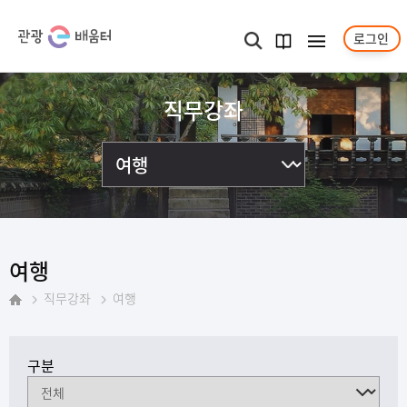
로그인
메뉴보기
검색
과정
안내서
직무강좌
여행
직무강좌
여행
홈
구분