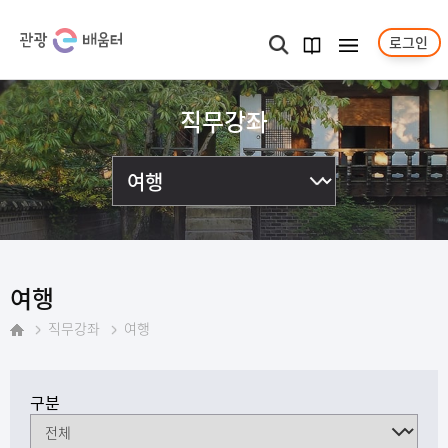
로그인
메뉴보기
검색
과정
안내서
직무강좌
여행
직무강좌
여행
홈
구분