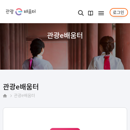
로그인
메뉴보기
검색
과정
안내서
관광e배움터
관광e배움터
관광e배움터
홈