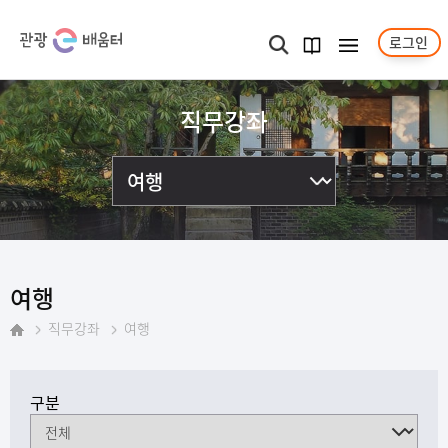
로그인
메뉴보기
검색
과정
안내서
직무강좌
여행
직무강좌
여행
홈
구분