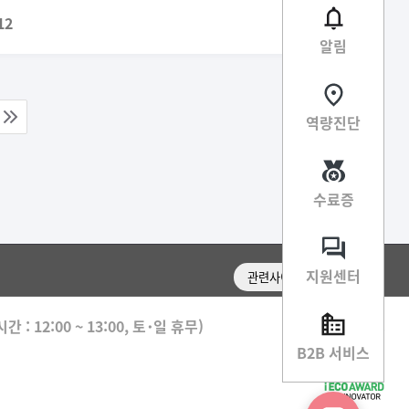
12
알림
역량진단
다음
지
페이지
수료증
그룹
지원센터
관련사이트 이동
 : 12:00 ~ 13:00, 토･일 휴무)
B2B 서비스