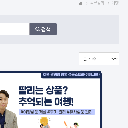
직무강좌
여행
홈
검색