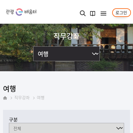
로그인
메뉴보기
검색
과정
안내서
직무강좌
여행
직무강좌
여행
홈
구분