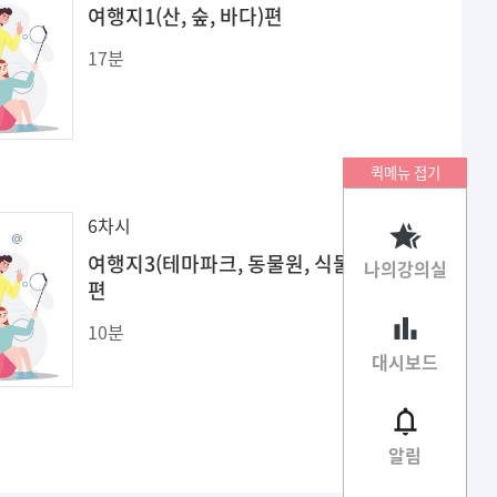
여행지1(산, 숲, 바다)편
17분
퀵메뉴 접기
6차시
여행지3(테마파크, 동물원, 식물원)
나의강의실
편
10분
대시보드
알림