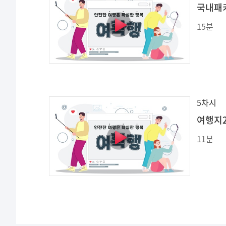
국내패
15분
5차시
여행지2
11분