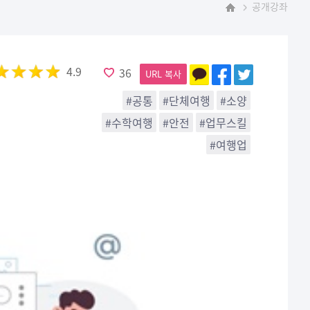
공개강좌
홈
4.9
36
URL 복사
#공통
#단체여행
#소양
#수학여행
#안전
#업무스킬
#여행업