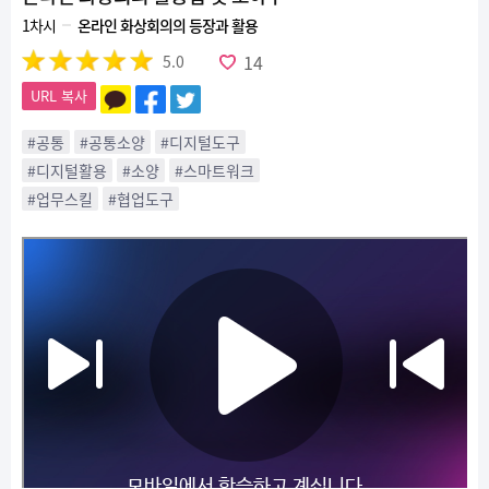
1차시
온라인 화상회의의 등장과 활용
14
5.0
URL 복사
#공통
#공통소양
#디지털도구
#디지털활용
#소양
#스마트워크
#업무스킬
#협업도구