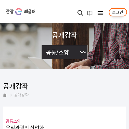
로그인
메뉴보기
검색
과정
안내서
공개강좌
공개강좌
공개강좌
홈
공통소양
음식관광의 산업화