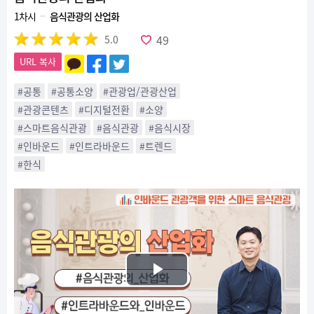
1차시
음식관광의 산업화
49
5.0
URL 복사
#공통
#공통소양
#관광업/관광산업
#관광콘텐츠
#디지털전환
#소양
#스마트음식관광
#음식관광
#음식시장
#인바운드
#인트라바운드
#트렌드
#한식