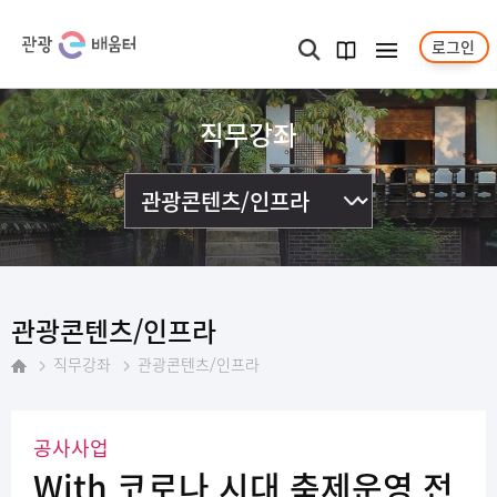
로그인
메뉴보기
검색
과정
안내서
직무강좌
관광콘텐츠/인프라
직무강좌
관광콘텐츠/인프라
홈
공사사업
With 코로나 시대 축제운영 전