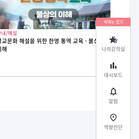
퀵메뉴 접기
안내/해설
안내/해
불교문화 해설을 위한 한영 통역 교육 - 불상의
불교문화
이해
법당
나의강의실
대시보드
알림
역량진단