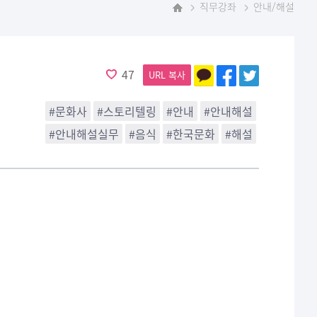
직무강좌
안내/해설
홈
47
URL 복사
#문화사
#스토리텔링
#안내
#안내해설
#안내해설실무
#음식
#한국문화
#해설
)