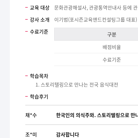
교육 대상
문화관광해설사, 관광통역안내사 등에 
강사 소개
이기범(포시즌교육앤드컨설팅그룹 대표)
수료기준
구분
배점비율
수료기준
학습목차
스토리텔링으로 만나는 전국 음식대전
학습후기
채*수
한국인의 의식주와. 스토리텔링으로 만
조*미
감사합니다