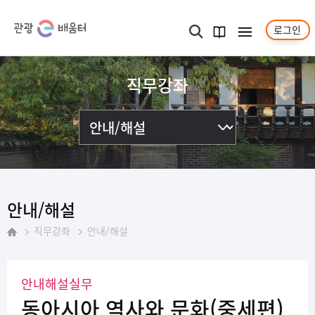
로그인
메뉴보기
검색
과정
안내서
직무강좌
안내/해설
직무강좌
안내/해설
홈
안내해설실무
동아시아 역사와 문화(중세편)