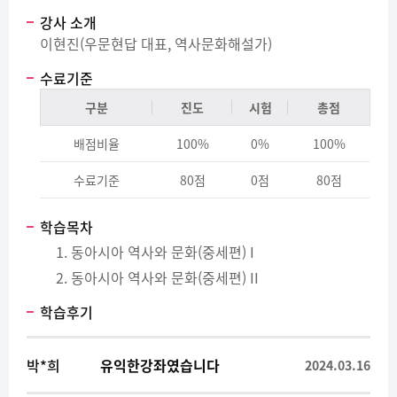
강사 소개
이현진(우문현답 대표, 역사문화해설가)
수료기준
구분
진도
시험
총점
배점비율
100%
0%
100%
수료기준
80점
0점
80점
학습목차
동아시아 역사와 문화(중세편) I
동아시아 역사와 문화(중세편) II
학습후기
박*희
유익한강좌였습니다
2024.03.16