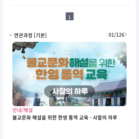
1
01
/
126
연관과정 [기본]
안내/해설
불교문화 해설을 위한 한영 통역 교육 - 사찰의 하루