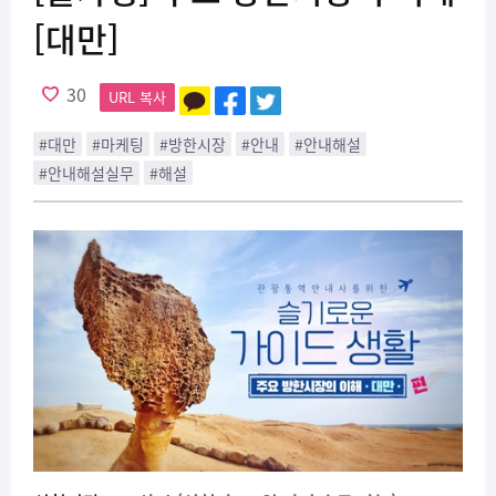
[대만]
30
URL 복사
#대만
#마케팅
#방한시장
#안내
#안내해설
#안내해설실무
#해설