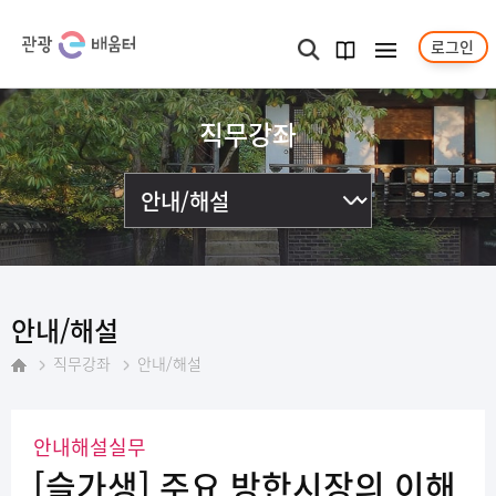
로그인
메뉴보기
검색
과정
안내서
직무강좌
안내/해설
직무강좌
안내/해설
홈
안내해설실무
[슬가생] 주요 방한시장의 이해