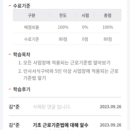
수료기준
구분
진도
시험
총점
배점비율
100%
0%
100%
수료기준
80점
0점
80점
학습목차
모든 사업장에 적용되는 근로기준법 알아보기
인사서식구비와 5인 이상 사업장에 적용되는 근로
기준법 알기
학습후기
김*준
삭제된 댓글 입니다.
2023.09.26
김*준
기초 근로기준법에 대해 알수
2023.09.26