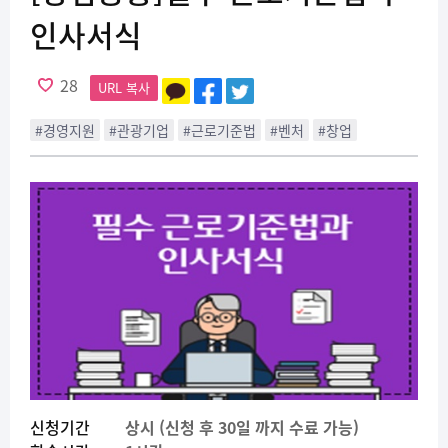
인사서식
28
URL 복사
#경영지원
#관광기업
#근로기준법
#벤처
#창업
신청기간
상시 (신청 후 30일 까지 수료 가능)