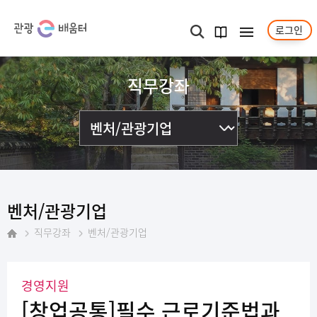
로그인
메뉴보기
검색
과정
안내서
직무강좌
벤처/관광기업
직무강좌
벤처/관광기업
홈
경영지원
[창업공통]필수 근로기준법과