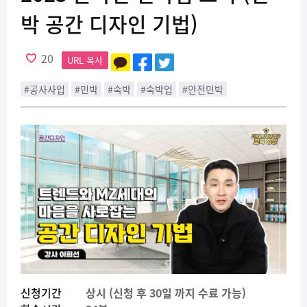
박 공간 디자인 기법)
20
URL 복사
#공사사업
#민박
#숙박
#숙박업
#안전민박
신청기간
상시 (신청 후 30일 까지 수료 가능)