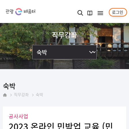
로그인
메뉴보기
검색
과정
안내서
직무강좌
숙박
직무강좌
숙박
홈
공사사업
2023 온라인 민박업 교육 (민