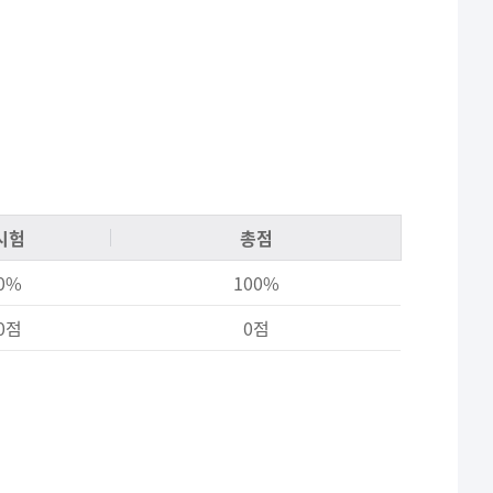
시험
총점
0%
100%
0점
0점