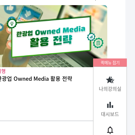
퀵메뉴 접기
여행
숙박
관광업 Owned Media 활용 전략
트렌드 
용하기
나의강의실
대시보드