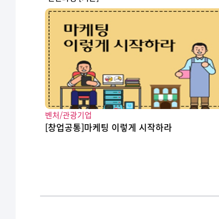
벤처/관광기업
[창업공통]마케팅 이렇게 시작하라