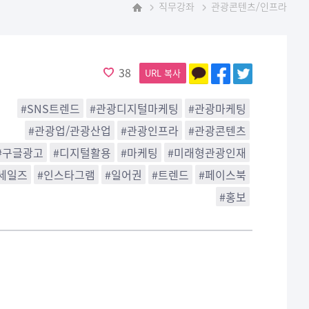
직무강좌
관광콘텐츠/인프라
홈
38
URL 복사
#SNS트렌드
#관광디지털마케팅
#관광마케팅
#관광업/관광산업
#관광인프라
#관광콘텐츠
#구글광고
#디지털활용
#마케팅
#미래형관광인재
세일즈
#인스타그램
#일어권
#트렌드
#페이스북
#홍보
)