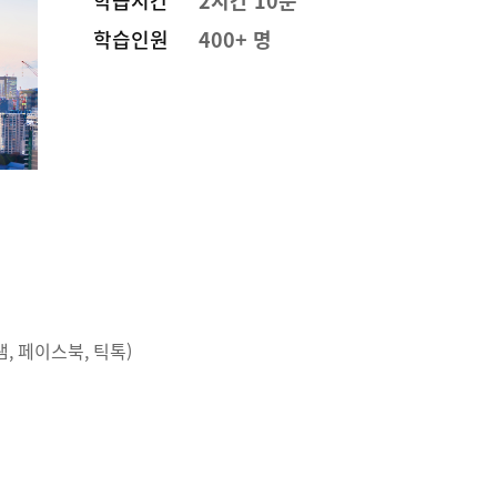
학습시간
2시간 10분
학습인원
400+ 명
램, 페이스북, 틱톡)