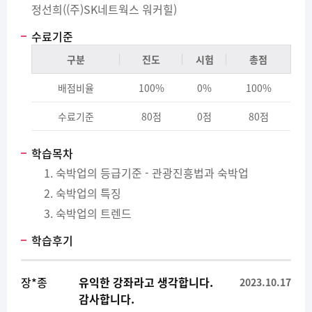
정선희((주)SK네트웍스 워커힐)
수료기준
구분
진도
시험
총점
배점비율
100%
0%
100%
수료기준
80점
0점
80점
학습목차
숙박업의 등급기준 - 관광진흥법과 숙박업
숙박업의 특징
숙박업의 트렌드
학습후기
장*종
유익한 강좌라고 생각합니다.
2023.10.17
감사합니다.