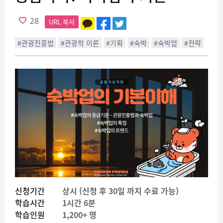
28
URL 복사
#관광진흥법
#관광학 이론
#기획
#숙박
#숙박업
#전략
신청기간
상시 (신청 후 30일 까지 수료 가능)
학습시간
1시간 6분
학습인원
1,200+ 명