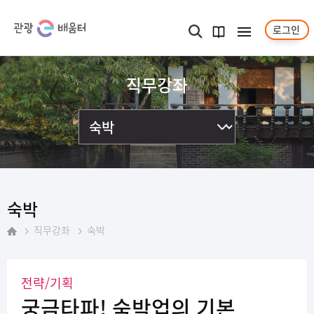
로그인
메뉴보기
검색
과정
안내서
직무강좌
숙박
직무강좌
숙박
홈
전략/기획
궁금타파! 숙박업의 기본