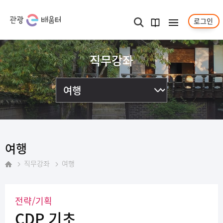
로그인
메뉴보기
검색
과정
안내서
직무강좌
여행
직무강좌
여행
홈
전략/기획
CDP 기초