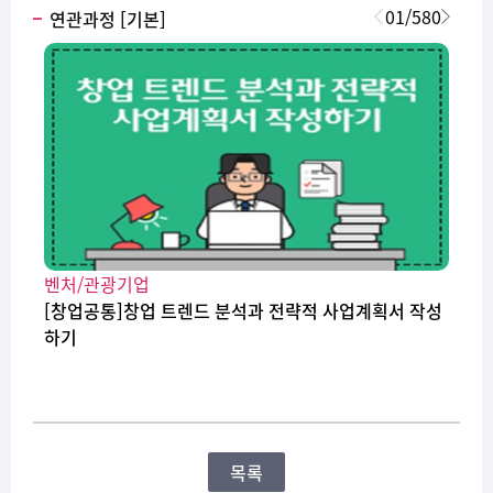
01
/
580
연관과정 [기본]
벤처/관광기업
[창업공통]창업 트렌드 분석과 전략적 사업계획서 작성
하기
목록