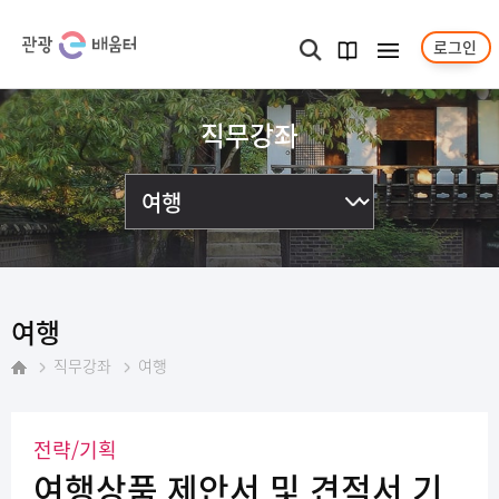
로그인
메뉴보기
검색
과정
안내서
직무강좌
여행
직무강좌
여행
홈
전략/기획
여행상품 제안서 및 견적서 기