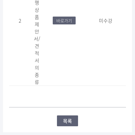
행
상
품
2
미수강
바로가기
제
안
서/
견
적
서
의
종
류
목록