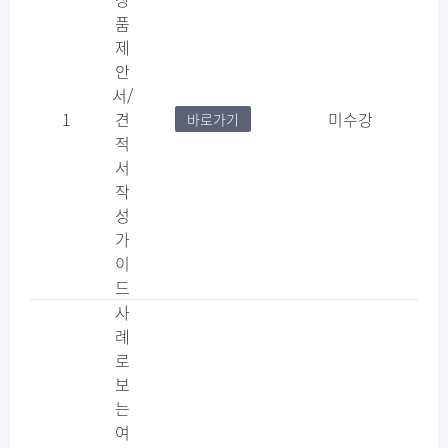
품
제
안
서/
1
견
미수강
바로가기
적
서
작
성
가
이
드
사
례
로
보
는
여