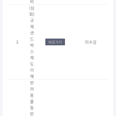
비
(심
화)
규
제
샌
드
3
미수강
바로가기
박
스
제
도
이
해
반
려
동
물
동
반