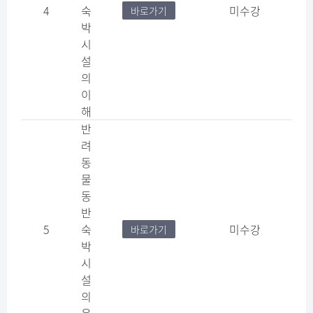
4
숙
미수강
바로가기
박
시
설
의
이
해
반
려
동
물
동
반
5
숙
미수강
바로가기
박
시
설
의