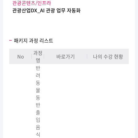
관광콘텐츠/인프라
관광산업DX_AI 관광 업무 자동화
패키지 과정 리스트
과정
No
바로가기
나의 수강 현황
명
반
려
동
물
동
반
출
입
음
식