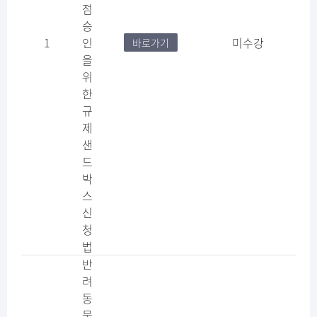
점
승
1
인
미수강
바로가기
을
위
한
규
제
샌
드
박
스
신
청
법
반
려
동
물