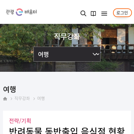
로그인
메뉴보기
검색
과정
안내서
직무강좌
여행
직무강좌
여행
홈
전략/기획
반려동물 동반출입 음식점 현황