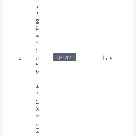
동
반
출
입
음
식
점
2
규
미수강
바로가기
제
샌
드
박
스
신
청
서
류
준