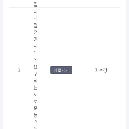
팁
디
지
털
전
환
시
대
에
요
3
미수강
바로가기
구
되
는
새
로
운
능
력
들