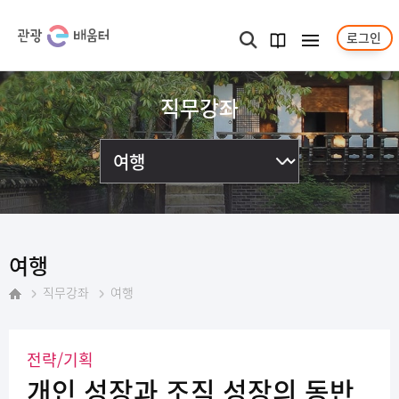
로그인
메뉴보기
검색
과정
안내서
직무강좌
여행
직무강좌
여행
홈
전략/기획
개인 성장과 조직 성장의 동반