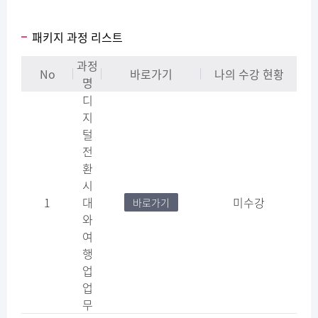
패키지 과정 리스트
과정
No
바로가기
나의 수강 현황
명
디
지
털
전
환
시
1
대
미수강
바로가기
와
여
행
업
업
무