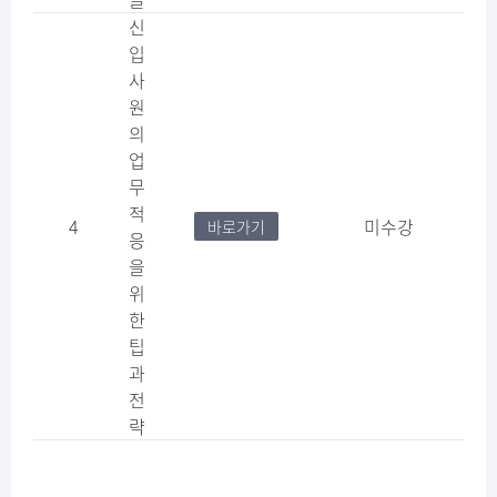
신
입
사
원
의
업
무
적
4
미수강
바로가기
응
을
위
한
팁
과
전
략