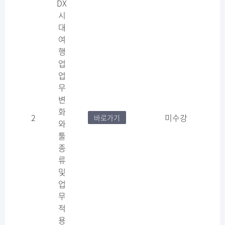
DX
시
대
여
행
업
업
무
변
화
2
미수강
바로가기
와
툴
종
류
및
업
무
적
용