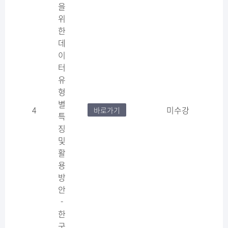
을
위
한
데
이
터
유
형
별
4
미수강
바로가기
특
징
및
활
용
방
안
-
한
국