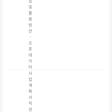
징
및
활
용
방
안
-
오
픈
데
이
터
사
업
계
획
서
작
성