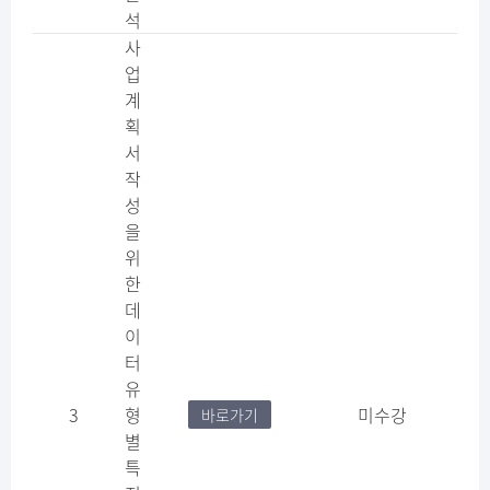
석
사
업
계
획
서
작
성
을
위
한
데
이
터
유
3
형
미수강
바로가기
별
특