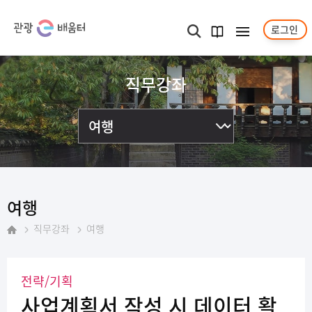
로그인
메뉴보기
검색
과정
안내서
직무강좌
여행
직무강좌
여행
홈
전략/기획
사업계획서 작성 시 데이터 활