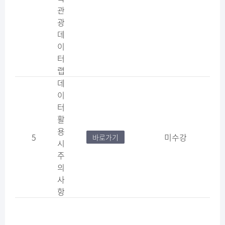
관
광
데
이
터
랩
데
이
터
활
용
5
미수강
바로가기
시
주
의
사
항