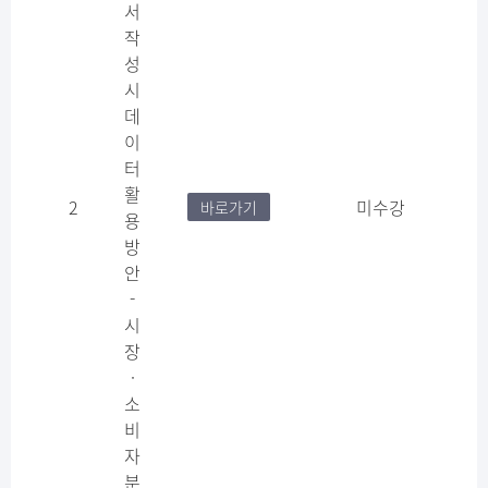
서
작
성
시
데
이
터
활
2
미수강
바로가기
용
방
안
-
시
장
·
소
비
자
분