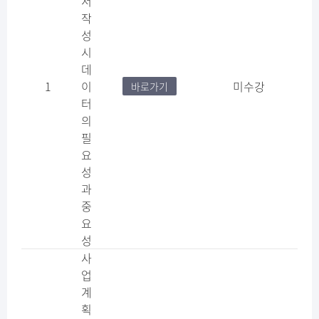
서
작
성
시
데
1
이
미수강
바로가기
터
의
필
요
성
과
중
요
성
사
업
계
획