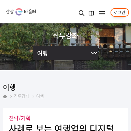
로그인
메뉴보기
검색
과정
안내서
직무강좌
여행
직무강좌
여행
홈
전략/기획
사례로 보는 여행업의 디지털