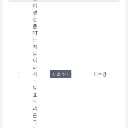
여
행
상
품
PT
는
처
음
이
라
1
서
미수강
바로가기
-
발
표
두
려
움
극