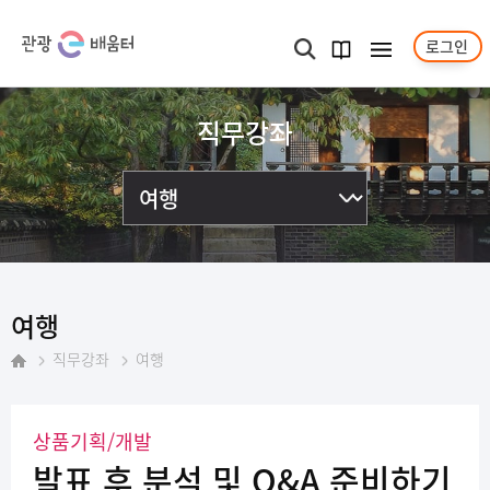
로그인
메뉴보기
검색
과정
안내서
직무강좌
여행
직무강좌
여행
홈
상품기획/개발
발표 후 분석 및 Q&A 준비하기