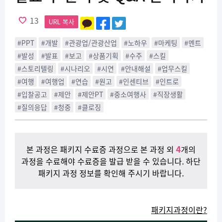
13
URL 복사
#PPT
#개발
#관광업/관광산업
#노하우
#마케팅
#멘트
#발성
#발표
#보고
#상품기획
#수주
#스킬
#스토리텔링
#시나리오
#시연
#안내해설
#업무스킬
#여행
#여행업
#연습
#원고
#인센티브
#인트로
#입찰공고
#제안
#제안PT
#중소여행사
#직장생활
#질의응답
#청중
#클로징
4
본 과정은 패키지 수료증 과정으로 본 과정 외
개의
과정을 수료해야 수료증을 발급 받을 수 있습니다. 하단
패키지 과정 정보를 확인해 주시기 바랍니다.
패키지과정이란?