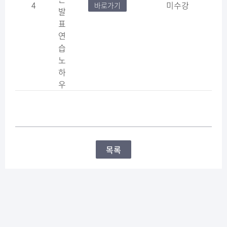
4
미수강
바로가기
발
표
연
습
노
하
우
목록