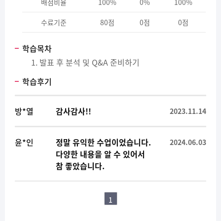
배점비율
100%
0%
100%
수료기준
80점
0점
0점
학습목차
발표 후 분석 및 Q&A 준비하기
학습후기
방*열
감사감사!!
2023.11.14
윤*인
정말 유익한 수업이었습니다.
2024.06.03
다양한 내용을 알 수 있어서
참 좋았습니다.
1