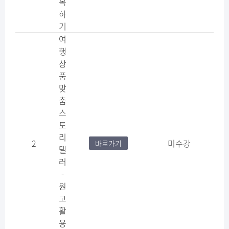
복
하
기
여
행
상
품
맞
춤
스
토
리
2
미수강
바로가기
텔
러
-
원
고
활
용