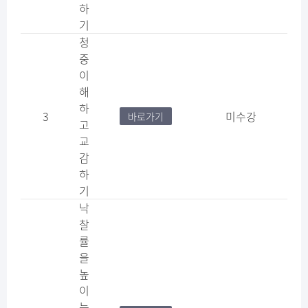
하
기
청
중
이
해
하
3
미수강
바로가기
고
교
감
하
기
낙
찰
률
을
높
이
는