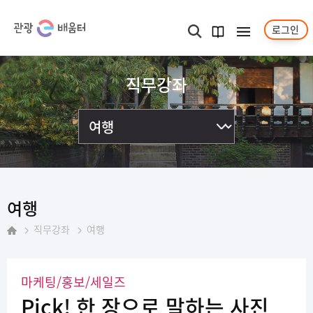
로그인
메뉴보기
검색
과정
안내서
직무강좌
여행
직무강좌
여행
홈
마케팅/홍보/세일즈
Pick! 한 장으로 말하는 사진