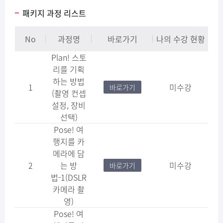
패키지 과정 리스트
No
과정명
바로가기
나의 수강 현황
Plan! 스토
리를 기획
하는 방법
1
미수강
바로가기
(촬영 컨셉
설정, 장비
선택)
Pose! 여
행지를 카
메라에 담
2
는 방
미수강
바로가기
법-1(DSLR
카메라 촬
영)
Pose! 여