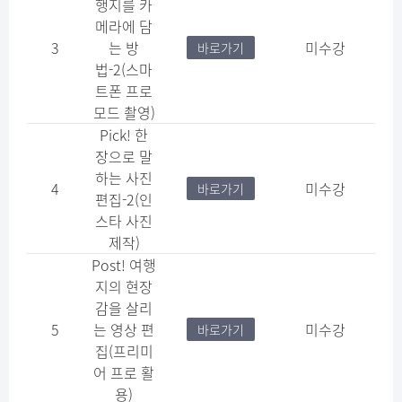
행지를 카
메라에 담
3
는 방
미수강
바로가기
법-2(스마
트폰 프로
모드 촬영)
Pick! 한
장으로 말
하는 사진
4
미수강
바로가기
편집-2(인
스타 사진
제작)
Post! 여행
지의 현장
감을 살리
5
는 영상 편
미수강
바로가기
집(프리미
어 프로 활
용)