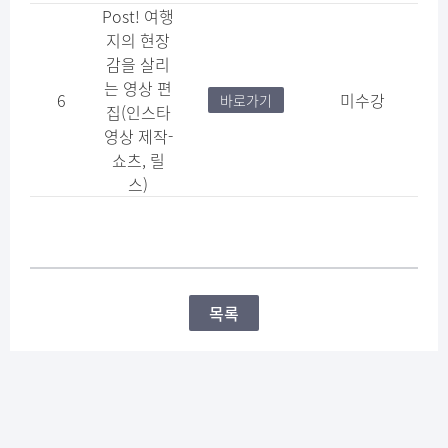
Post! 여행
지의 현장
감을 살리
는 영상 편
6
미수강
바로가기
집(인스타
영상 제작-
쇼츠, 릴
스)
목록