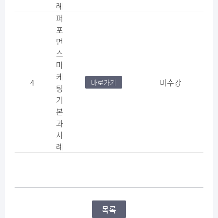
례
퍼
포
먼
스
마
케
4
미수강
바로가기
팅
기
본
과
사
례
목록