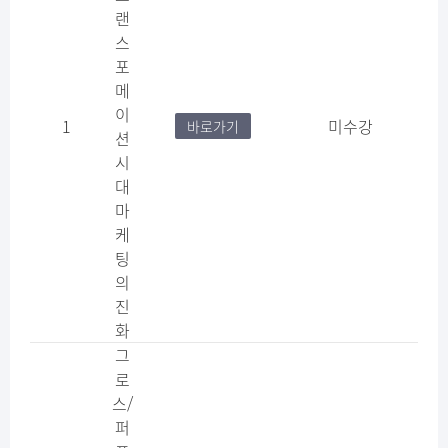
랜
스
포
메
이
1
미수강
바로가기
션
시
대
마
케
팅
의
진
화
그
로
스/
퍼