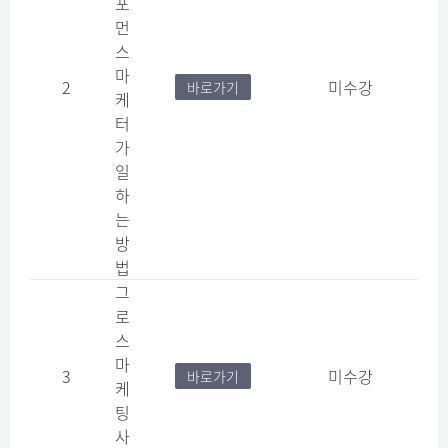
포
먼
스
마
2
미수강
바로가기
케
터
가
일
하
는
방
법
그
로
스
마
3
미수강
바로가기
케
팅
사