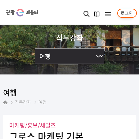
로그인
메뉴보기
검색
과정
안내서
직무강좌
여행
직무강좌
여행
홈
마케팅/홍보/세일즈
그로스 마케팅 기본