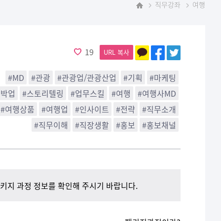
직무강좌
여행
홈
19
URL 복사
#MD
#관광
#관광업/관광산업
#기획
#마케팅
숙박업
#스토리텔링
#업무스킬
#여행
#여행사MD
#여행상품
#여행업
#인사이트
#전략
#직무소개
#직무이해
#직장생활
#홍보
#홍보채널
패키지 과정 정보를 확인해 주시기 바랍니다.