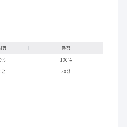
시험
총점
0%
100%
0점
80점