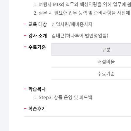
여행사 MD의 직무와 핵심역량을 익혀 업무에 활
실무 시 필요한 업무 능력 및 준비사항을 사전에 
교육 대상
신입사원/예비종사자
강사 소개
김태근(하나투어 법인영업팀)
수료기준
구분
배점비율
수료기준
학습목차
Step3: 상품 운영 및 피드백
학습후기