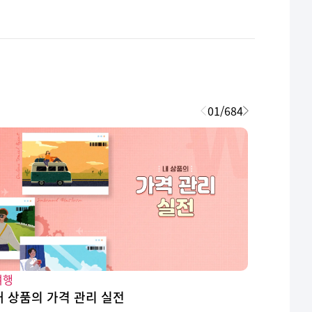
01
/
684
여행
여행
내 상품의 가격 관리 실전
OTA에