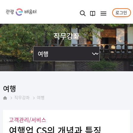
로그인
메뉴보기
검색
과정
안내서
직무강좌
여행
직무강좌
여행
홈
고객관리/서비스
여행업 CS의 개념과 특징​