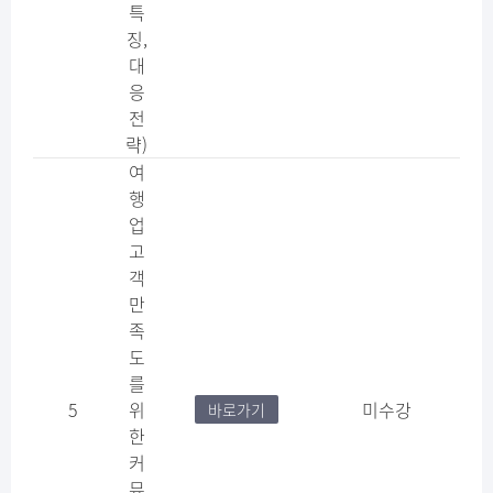
특
징,
대
응
전
략)
여
행
업
고
객
만
족
도
를
5
위
미수강
바로가기
한
커
뮤