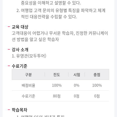
중요성을 이해하고 설명할 수 있다.
여행업 고객 문의의 유형별 특징을 파악하고 체계
적인 대응전략을 수립할 수 있다.
교육 대상
고객대응이 어렵거나 무서운 학습자, 진정한 커뮤니케이
션 방법을 알고 싶은 학습자
강사 소개
1. 유영관(모두투어)
수료기준
구분
진도
시험
총점
배점비율
100%
0%
100%
수료기준
80점
0점
0점
학습목차