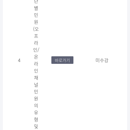
단
별
민
원
(오
프
라
인/
온
4
미수강
바로가기
라
인
채
널
민
원
의
유
형
및