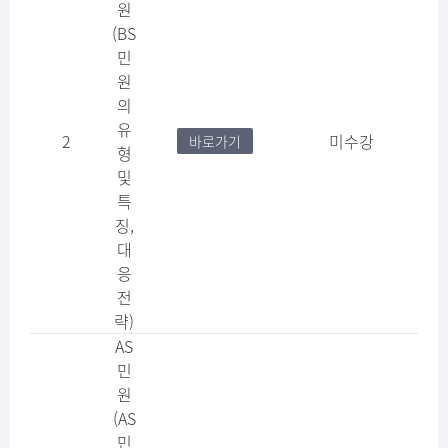
원​
(BS
민
원
의
유
2
미수강
바로가기
형
및
특
징​,
대
응
전
략)
AS
민
원​
(AS
민