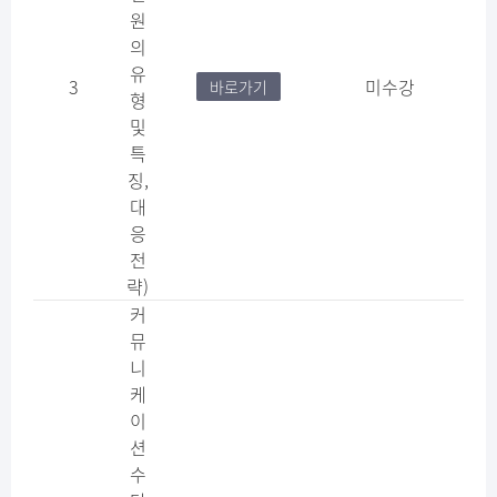
원
의
유
3
미수강
바로가기
형
및
특
징​,
대
응
전
략)
커
뮤
니
케
이
션
수