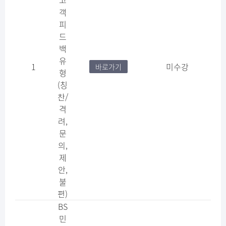
고
객
피
드
백
유
1
미수강
바로가기
형
(칭
찬/
격
려,
문
의,
제
안,
불
편)
BS
민