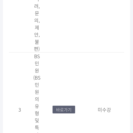
려,
문
의,
제
안,
불
편)
BS
민
원​
(BS
민
원
의
유
3
미수강
바로가기
형
및
특