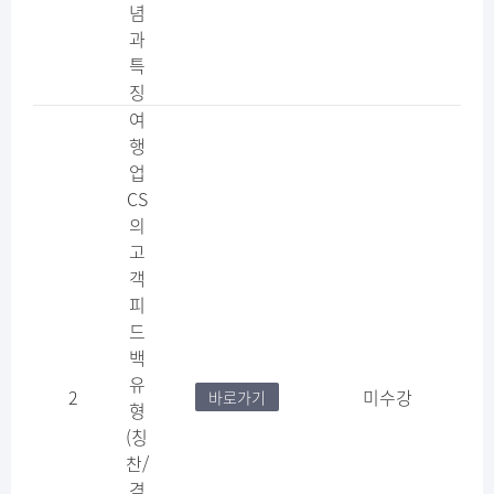
념
과
특
징​
여
행
업
CS
의
고
객
피
드
백
유
2
미수강
바로가기
형
(칭
찬/
격