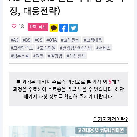
징​, 대응전략)
18
URL 복사
#AS
#BS
#CS
#OTA
#고객관리
#고객대응
#고객만족도
#고객민원
#관광업/관광산업
#서비스
#업무스킬
#여행
#여행업
#직장생활
5
본 과정은 패키지 수료증 과정으로 본 과정 외
개의
과정을 수료해야 수료증을 발급 받을 수 있습니다. 하단
패키지 과정 정보를 확인해 주시기 바랍니다.
패키지과정이란?