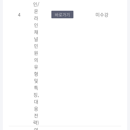
인/
온
4
미수강
바로가기
라
인
채
널
민
원
의
유
형
및
특
징,
대
응
전
략)
여