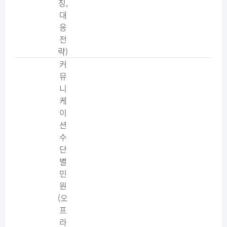
징​,
대
응
전
략)
커
뮤
니
케
이
션
수
단
별
민
원
(오
프
라