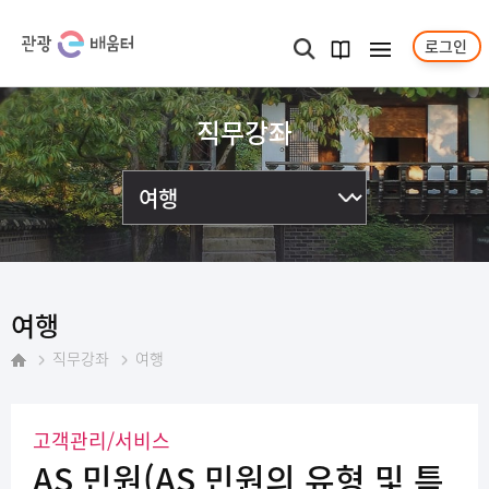
로그인
메뉴보기
검색
과정
안내서
직무강좌
여행
직무강좌
여행
홈
고객관리/서비스
AS 민원​(AS 민원의 유형 및 특